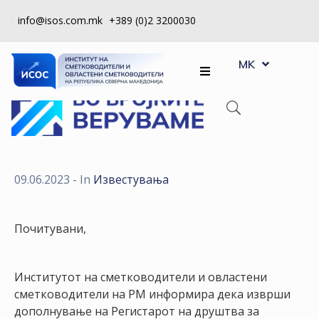
info@isos.com.mk
+389 (0)2 3200030
EN
ЗА
MK
SQ
НАС
РЕГИСТРИ
КПУ
КОНТРОЛА
09.06.2023
- In
Известувања
НА
КВАЛИТЕТ
Почитувани,
КАКО
ДА
Институтот на сметководители и овластени
СТАНАМ
сметководители на РМ информира дека изврши
ЧЛЕН
дополнување на Регистарот на друштва за