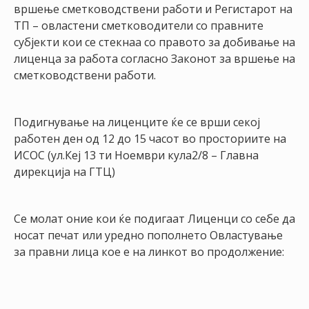
НАСТАНИ
вршење сметководствени работи и Регистарот на
ТП – овластени сметководители со правните
КОНТАКТ
субјекти кои се стекнаа со правото за добивање на
лиценца за работа согласно Законот за вршење на
НАЈАВА
сметководствени работи.
ЗА
ЧЛЕНОВИ
Подигнување на лиценците ќе се врши секој
АЖУРИРАЈ
работен ден од 12 до 15 часот во просториите на
ПОДАТОЦИ
ИСОС (ул.Кеј 13 ти Ноември кула2/8 – Главна
дирекција на ГТЦ)
Се молат оние кои ќе подигаат Лиценци со себе да
носат печат или уредно пополнето Овластување
за правни лица кое е на линкот во продолжение: