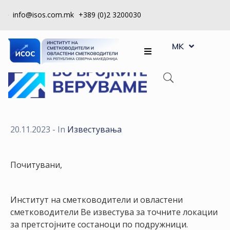
info@isos.com.mk
+389 (0)2 3200030
EN
ЗА
MK
SQ
НАС
РЕГИСТРИ
КПУ
КОНТРОЛА
20.11.2023
- In
Известувања
НА
КВАЛИТЕТ
Почитувани,
КАКО
ДА
Институт на сметководители и овластени
СТАНАМ
сметководители Ве известува за точните локации
ЧЛЕН
за претстојните состаноци по подружници.