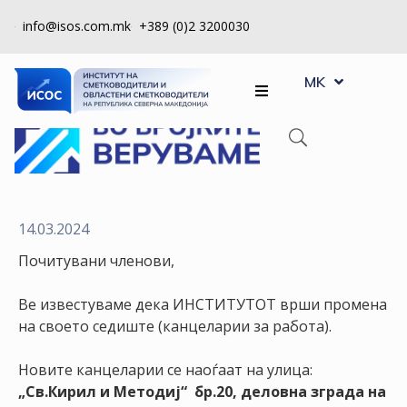
info@isos.com.mk
+389 (0)2 3200030
EN
ЗА
MK
SQ
НАС
РЕГИСТРИ
КПУ
КОНТРОЛА
14.03.2024
НА
Почитувани членови,
КВАЛИТЕТ
Ве известуваме дека ИНСТИТУТОТ врши промена
КАКО
на своето седиште (канцеларии за работа).
ДА
СТАНАМ
Новите канцеларии се наоѓаат на улица:
ЧЛЕН
„Св.Кирил и Методиј“ бр.20, деловна зграда на