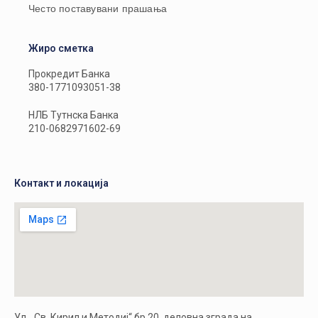
Често поставувани прашања
Жиро сметка
Прокредит Банка
380-1771093051-38
НЛБ Тутнска Банка
210-0682971602-69
Контакт и локација
Ул. „Св. Кирил и Методиј“ бр.20, деловна зграда на