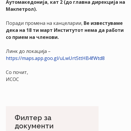
Аутомакедонија, кат 2 (до главна дирекција на
НАСТАНИ
Макпетрол).
КОНТАКТ
Поради промена на канцеларии,
Ве известуваме
НАЈАВА
дека на 18 ти март Институтот нема да работи
ЗА
со прием на членови.
ЧЛЕНОВИ
Линк до локација –
АЖУРИРАЈ
https://maps.app.goo.gl/uLwUrt5ttHB4fWtd8
ПОДАТОЦИ
Со почит,
ИСОС
Филтер за
документи