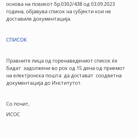
НАСТАНИ
основа на повикот бр.0302/438 од 03.09.2023
година, објавува список на субјекти кои не
КОНТАКТ
доставиле документација.
НАЈАВА
ЗА
СПИСОК
ЧЛЕНОВИ
АЖУРИРАЈ
Правните лица од горенаведениот список ќе
ПОДАТОЦИ
бидат задолжени во рок од 15 дена од приемот
на електронска пошта да достават соодветна
документација до Институтот.
Со почит,
ИСОС