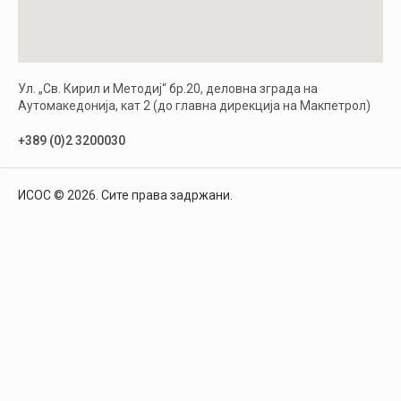
Ул. „Св. Кирил и Методиј“ бр.20, деловна зграда на
Аутомакедонија, кат 2 (до главна дирекција на Макпетрол)
+389 (0)2 3200030
ИСОС © 2026. Сите права задржани.