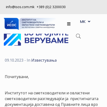
info@isos.com.mk
+389 (0)2 3200030
EN
ЗА
MK
SQ
НАС
РЕГИСТРИ
КПУ
КОНТРОЛА
09.10.2023
- In
Известувања
НА
КВАЛИТЕТ
Почитувани,
КАКО
ДА
Институтот на сметководители и овластени
СТАНАМ
сметководители разгледувајќи ја пристигнатата
ЧЛЕН
документација доставена од Правните лица врз