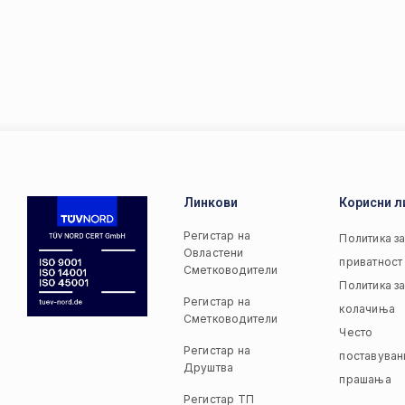
Линкови
Корисни л
Регистар на
Политика з
Овластени
приватност
Сметководители
Политика з
Регистар на
колачиња
Сметководители
Често
Регистар на
поставуван
Друштва
прашања
Регистар ТП