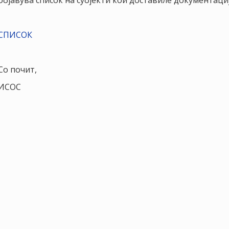
објавува список на субјекти кои доставиле документациј
СПИСОК
Со почит,
ИСОС