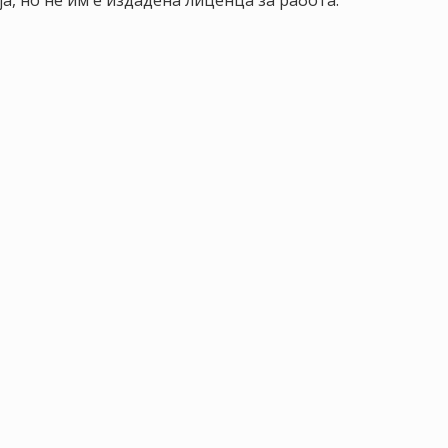
а, но не им е издадена лиценца за работа.