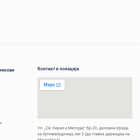
Контакт и локација
инкови
а
а
и
Ул. „Св. Кирил и Методиј“ бр.20, деловна зграда
на Аутомакедонија, кат 2 (до главна дирекција на
Макпетрол)