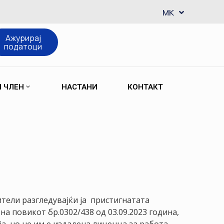
EN
MK
SQ
Ажурирај
податоци
М ЧЛЕН
НАСТАНИ
КОНТАКТ
тели разгледувајќи ја пристигнатата
а повикот бр.0302/438 од 03.09.2023 година,