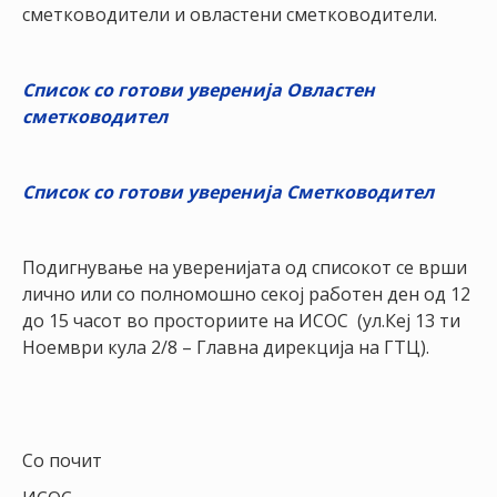
НАСТАНИ
сметководители и овластени сметководители.
КОНТАКТ
Список со готови уверенија Овластен
НАЈАВА
сметководител
ЗА
ЧЛЕНОВИ
Список со готови уверенија Сметководител
АЖУРИРАЈ
ПОДАТОЦИ
Подигнување на уверенијата од списокот се врши
лично или со полномошно секој работен ден од 12
до 15 часот во просториите на ИСОС (ул.Кеј 13 ти
Ноември кула 2/8 – Главна дирекција на ГТЦ).
Со почит