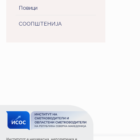
Повици
СООПШТЕНИJA
Институтот е независна, неполитичка и