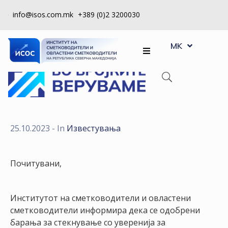
info@isos.com.mk
+389 (0)2 3200030
EN
ЗА
MK
SQ
НАС
РЕГИСТРИ
КПУ
КОНТРОЛА
25.10.2023
- In
Известувања
НА
КВАЛИТЕТ
Почитувани,
КАКО
ДА
Институтот на сметководители и овластени
СТАНАМ
сметководители информира дека се одобрени
ЧЛЕН
барања за стекнување со уверенија за