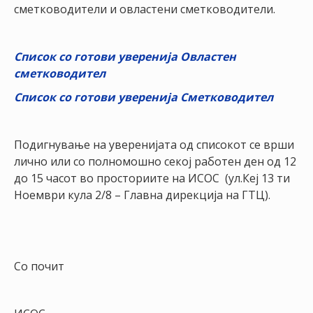
НАСТАНИ
сметководители и овластени сметководители.
КОНТАКТ
Список со готови уверенија Овластен
НАЈАВА
сметководител
ЗА
Список со готови уверенија Сметководител
ЧЛЕНОВИ
АЖУРИРАЈ
Подигнување на уверенијата од списокот се врши
ПОДАТОЦИ
лично или со полномошно секој работен ден од 12
до 15 часот во просториите на ИСОС (ул.Кеј 13 ти
Ноември кула 2/8 – Главна дирекција на ГТЦ).
Со почит