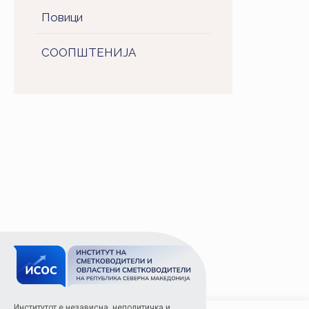
Повици
СООПШТЕНИJA
Институтот е независна, неполитичка и