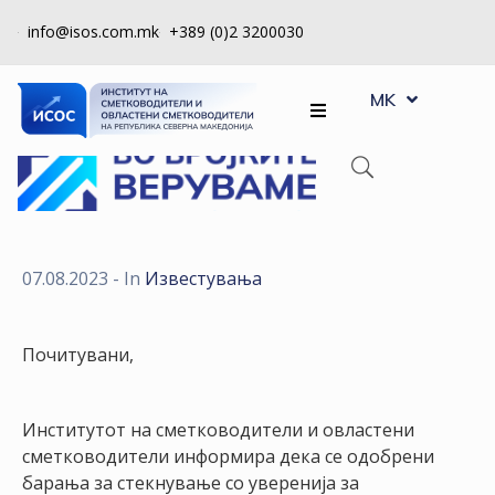
info@isos.com.mk
+389 (0)2 3200030
EN
ЗА
MK
SQ
НАС
РЕГИСТРИ
КПУ
КОНТРОЛА
07.08.2023
- In
Известувања
НА
КВАЛИТЕТ
Почитувани,
КАКО
ДА
Институтот на сметководители и овластени
СТАНАМ
сметководители информира дека се одобрени
ЧЛЕН
барања за стекнување со уверенија за