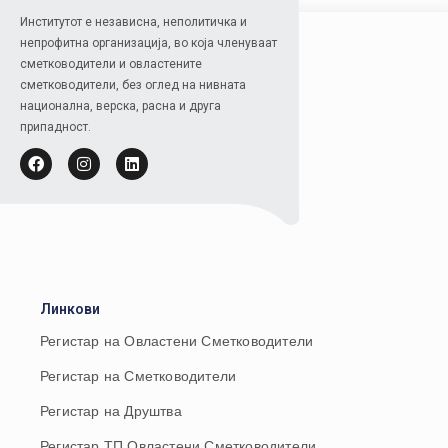
Институтот е независна, неполитичка и
непрофитна организација, во која членуваат
сметководители и овластените
сметководители, без оглед на нивната
национална, верска, расна и друга
припадност.
Линкови
Регистар на Овластени Сметководители
Регистар на Сметководители
Регистар на Друштва
Регистар ТП Овластени Сметководители