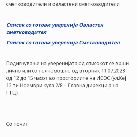
НАСТАНИ
сметководители и овластени сметководители.
КОНТАКТ
Список со готови уверенија Овластен
НАЈАВА
сметководител
ЗА
Список со готови уверенија Сметководител
ЧЛЕНОВИ
АЖУРИРАЈ
Подигнување на уверенијата од списокот се врши
ПОДАТОЦИ
лично или со полномошно од вторник 11.07.2023
од 12 до 15 часот во просториите на ИСОС (ул.Кеј
13 ти Ноември кула 2/8 – Главна дирекција на
ГТЦ).
Со почит