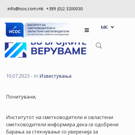
info@isos.com.mk
+389 (0)2 3200030
EN
ЗА
MK
SQ
НАС
РЕГИСТРИ
КПУ
КОНТРОЛА
10.07.2023
- In
Известувања
НА
КВАЛИТЕТ
Почитувани,
КАКО
ДА
Институтот на сметководители и овластени
СТАНАМ
сметководители информира дека се одобрени
ЧЛЕН
барања за стекнување со уверенија за