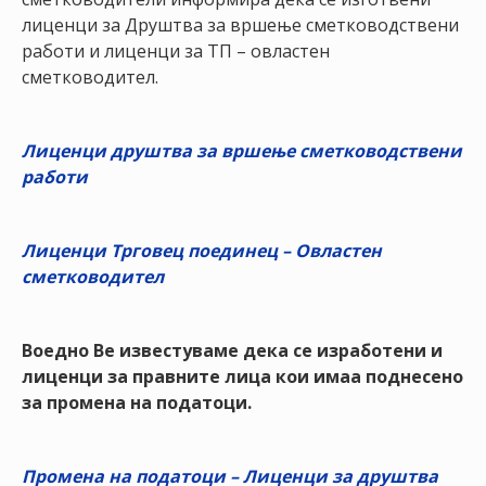
НАСТАНИ
лиценци за Друштва за вршење сметководствени
работи и лиценци за ТП – овластен
КОНТАКТ
сметководител.
НАЈАВА
ЗА
Лиценци друштва за вршење сметководствени
ЧЛЕНОВИ
работи
АЖУРИРАЈ
ПОДАТОЦИ
Лиценци Трговец поединец – Овластен
сметководител
Воедно Ве известуваме дека се изработени и
лиценци за правните лица кои имаа поднесено
за промена на податоци.
Промена на податоци – Лиценци за друштва