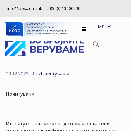
info@isos.com.mk
+389 (0)2 3200030
EN
ЗА
MK
SQ
НАС
РЕГИСТРИ
КПУ
КОНТРОЛА
29.12.2023
- In
Известувања
НА
КВАЛИТЕТ
Почитувани,
КАКО
ДА
СТАНАМ
ЧЛЕН
Институтот на сметководители и овластени
сметководители информира дека се изготвени