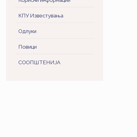
Корисни информации
КПУ Известувања
Одлуки
Повици
СООПШТЕНИJA