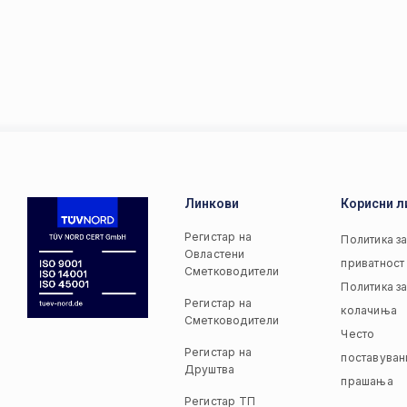
Линкови
Корисни л
Регистар на
Политика з
Овластени
приватност
Сметководители
Политика з
Регистар на
колачиња
Сметководители
Често
Регистар на
поставуван
Друштва
прашања
Регистар ТП