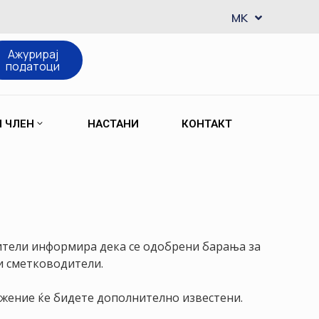
EN
MK
SQ
Ажурирај
податоци
М ЧЛЕН
НАСТАНИ
КОНТАКТ
ители информира дека се одобрени барања за
и сметководители.
лжение ќе бидете дополнително известени.