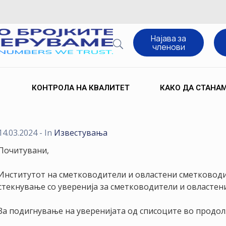
Најава за
членови
КОНТРОЛА НА КВАЛИТЕТ
КАКО ДА СТАНА
14.03.2024
- In
Известувања
Почитувани,
Институтот на сметководители и овластени сметковод
стекнување со уверенија за сметководители и овластен
За подигнување на уверенијата од списоците во продо