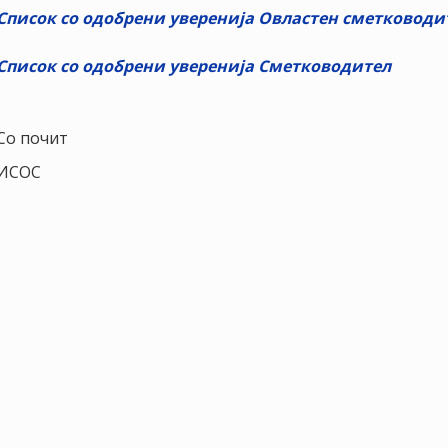
Список со одобрени уверенија Овластен сметковод
Список со одобрени уверенија Сметководител
Со почит
ИСОС