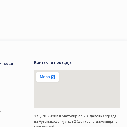
Контакт и локација
инкови
а
а
и
Ул. „Св. Кирил и Методиј“ бр.20, деловна зграда
на Аутомакедонија, кат 2 (до главна дирекција на
Макпетрол)