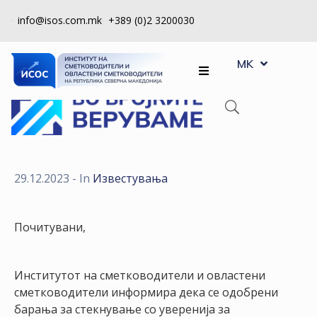
info@isos.com.mk
+389 (0)2 3200030
EN
ЗА
MK
SQ
НАС
РЕГИСТРИ
КПУ
КОНТРОЛА
29.12.2023
- In
Известувања
НА
КВАЛИТЕТ
Почитувани,
КАКО
ДА
Институтот на сметководители и овластени
СТАНАМ
сметководители информира дека се одобрени
ЧЛЕН
барања за стекнување со уверенија за