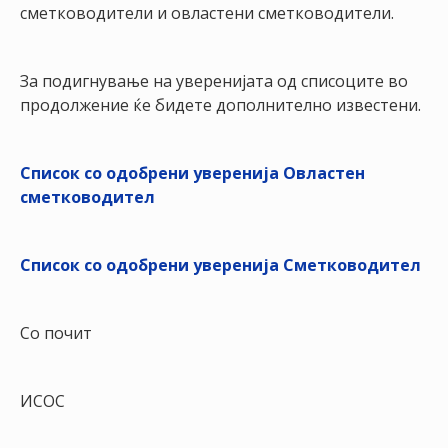
НАСТАНИ
сметководители и овластени сметководители.
КОНТАКТ
За подигнување на уверенијата од списоците во
НАЈАВА
продолжение ќе бидете дополнително известени.
ЗА
ЧЛЕНОВИ
Список со одобрени уверенија Овластен
АЖУРИРАЈ
сметководител
ПОДАТОЦИ
Список со одобрени уверенија Сметководител
Со почит
ИСОС