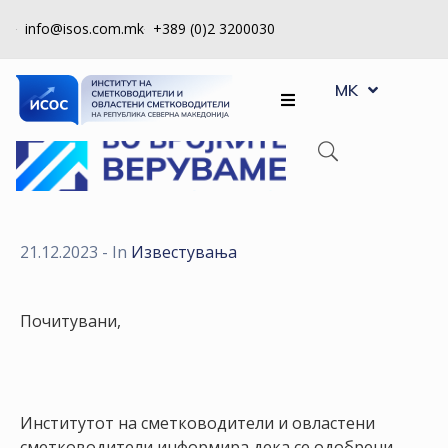
info@isos.com.mk
+389 (0)2 3200030
EN
ЗА
MK
SQ
НАС
РЕГИСТРИ
КПУ
КОНТРОЛА
21.12.2023
- In
Известувања
НА
КВАЛИТЕТ
Почитувани,
КАКО
ДА
СТАНАМ
ЧЛЕН
Институтот на сметководители и овластени
сметководители информира дека се одобрени