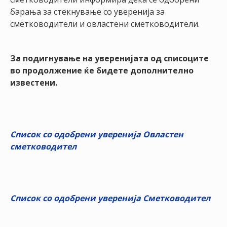
НАСТАНИ
барања за стекнување со уверенија за
сметководители и овластени сметководители.
КОНТАКТ
НАЈАВА
За подигнување на уверенијата од списоците
ЗА
во продолжение ќе бидете дополнително
ЧЛЕНОВИ
известени.
АЖУРИРАЈ
ПОДАТОЦИ
Список со одобрени уверенија Овластен
сметководител
Список со одобрени уверенија Сметководител