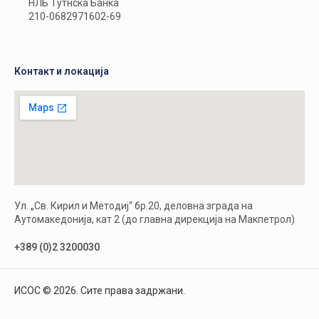
НЛБ Тутнска Банка
210-0682971602-69
Контакт и локација
Ул. „Св. Кирил и Методиј“ бр.20, деловна зграда на
Аутомакедонија, кат 2 (до главна дирекција на Макпетрол)
+389 (0)2 3200030
ИСОС © 2026. Сите права задржани.