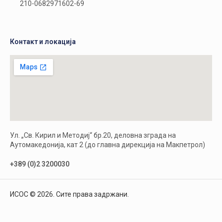
210-0682971602-69
Контакт и локација
Ул. „Св. Кирил и Методиј“ бр.20, деловна зграда на
Аутомакедонија, кат 2 (до главна дирекција на Макпетрол)
+389 (0)2 3200030
ИСОС © 2026. Сите права задржани.