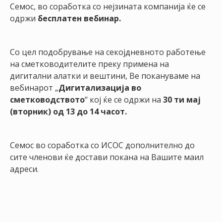
НАСТАНИ
Семос, во соработка со нејзината компанија ќе се
одржи
бесплатен вебинар.
КОНТАКТ
НАЈАВА
Со цел подобрување на секојдневното работење
ЗА
на сметководителите преку примена на
ЧЛЕНОВИ
дигитални алатки и вештини, Ве покануваме на
вебинарот „
Дигитализација во
АЖУРИРАЈ
сметководството
“ кој ќе се одржи на
30 ти мај
ПОДАТОЦИ
(вторник) од 13 до 14 часот.
Семос во соработка со ИСОС дополнително до
сите членови ќе достави покана на Вашите маил
адреси.