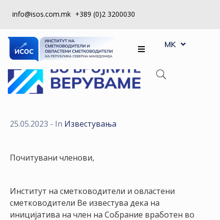
info@isos.com.mk
+389 (0)2 3200030
EN
ЗА
MK
SQ
НАС
РЕГИСТРИ
КПУ
КОНТРОЛА
25.05.2023
- In
Известувања
НА
КВАЛИТЕТ
Почитувани членови,
КАКО
ДА
Институт на сметководители и овластени
СТАНАМ
сметководители Ве известува дека на
ЧЛЕН
иницијатива на член на Собрание вработен во