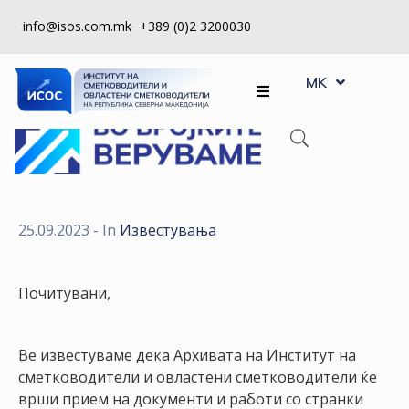
info@isos.com.mk
+389 (0)2 3200030
EN
ЗА
MK
SQ
НАС
РЕГИСТРИ
КПУ
КОНТРОЛА
25.09.2023
- In
Известувања
НА
КВАЛИТЕТ
Почитувани,
КАКО
ДА
Ве известуваме дека Архивата на Институт на
СТАНАМ
сметководители и овластени сметководители ќе
ЧЛЕН
врши прием на документи и работи со странки