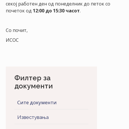
НАСТАНИ
секој работен ден од понеделник до петок со
почеток од
12:00 до 15:30 часот
.
КОНТАКТ
НАЈАВА
Со почит,
ЗА
ИСОС
ЧЛЕНОВИ
АЖУРИРАЈ
ПОДАТОЦИ
Филтер за
документи
Сите документи
Известувања