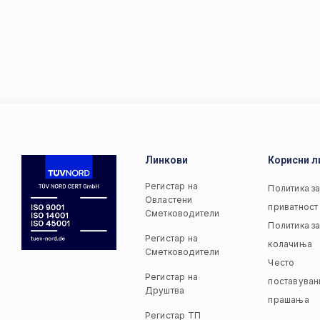
Линкови
Корисни л
Регистар на
Политика з
Овластени
приватност
Сметководители
Политика з
Регистар на
колачиња
Сметководители
Често
Регистар на
поставуван
Друштва
прашања
Регистар ТП