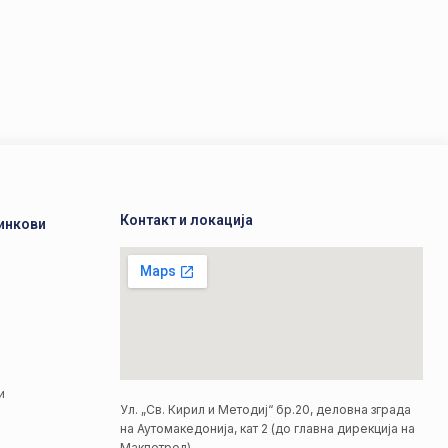
Контакт и локација
инкови
а
а
и
Ул. „Св. Кирил и Методиј“ бр.20, деловна зграда
на Аутомакедонија, кат 2 (до главна дирекција на
Макпетрол)