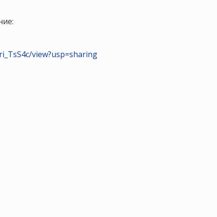
ние:
-ri_TsS4c/view?usp=sharing