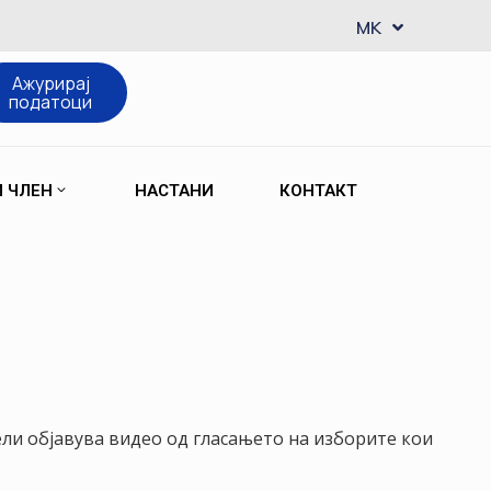
EN
MK
SQ
Ажурирај
податоци
М ЧЛЕН
НАСТАНИ
КОНТАКТ
ли објавува видео од гласањето на изборите кои