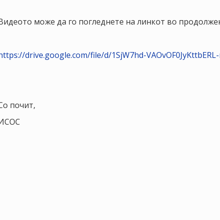
Видеото може да го погледнете на линкот во продолже
https://drive.google.com/file/d/1SjW7hd-VAOvOF0JyKttbERL
Со почит,
ИСОС