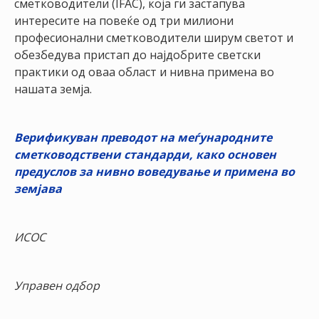
сметководители (IFAC), која ги застапува
интересите на повеќе од три милиони
професионални сметководители ширум светот и
обезбедува пристап до најдобрите светски
практики од оваа област и нивна примена во
нашата земја.
Верификуван преводот на меѓународните
сметководствени стандарди, како основен
предуслов за нивно воведување и примена во
земјава
ИСОС
Управен одбор