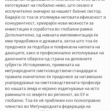
изготвуваат на глобално ниво, што секако е
исклучително значајно за нашиот бизнис сектор,
бидејќи со тоа се зголемува неговата ефикасност и
конкурентност, креирајќи нови можности за
инвестиции и соработка во глобални рамки.
Дополнително, од нивната имплементација ќе
има придобивки и државата, затоа што тоа ќе
придонесе за подобра и поефикасна наплата на
даноците, како и професионално исполнување на
даночните обврски од страна на деловните
субјекти. Истовремено, примената на
меѓународните сметководствени стандарди и
правила значително ќе придонесе за натамошно
унапредување на сметководствената професија
во нашата земја и нејзино издигнување на исто
рамниште со земјите во регионот, во ЕУ и
глобално. Тоа ќе нѐ приближи кон полноправно
членство во Меѓународната федерација на