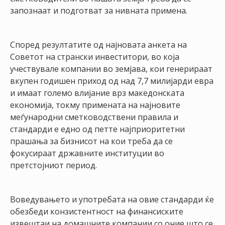
запознаат и подготват за нивната примена.
Според резултатите од најновата анкета на
Советот на странски инвеститори, во која
учествувале компании во земјава, кои генерираат
вкупен годишен приход од над 7,7 милијарди евра
и имаат големо влијание врз македонската
економија, токму примената на најновите
меѓународни сметководствени правила и
стандарди е едно од петте најприоритетни
прашања за бизнисот на кои треба да се
фокусираат државните институции во
претстојниот период.
Воведувањето и употребата на овие стандарди ќе
обезбеди конзистентност на финансиските
извештаи на домашните компании со оние што се