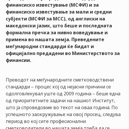
НАСТАНИ
финансиско известување (МСФИ) и за
финансиско известување за мали и средни
КОНТАКТ
субјекти (МСФИ за МСС), од англиски на
македонски јазик, што беше и последната
НАЈАВА
формална пречка за нивно воведување и
ЗА
примена во нашата земја. Преведените
ЧЛЕНОВИ
меѓународни стандарди ќе бидат и
официјално предадени во Министерството за
АЖУРИРАЈ
финансии.
ПОДАТОЦИ
Преводот на меѓународните сметководствени
стандарди – процес кој од нејасни причини се
одолговлекувал уште од 2009 година – беше една
од приоритетните задачи на нашиот Институт,
што ја спроведовме во текот на оваа година. По
успешното заокружување на овој просец, следува
период во кој сите професионални
сметководители во нашата земја треба да се