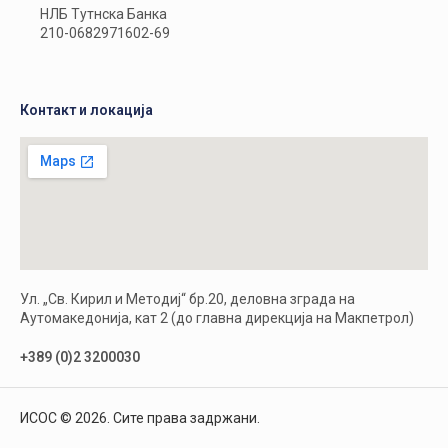
НЛБ Тутнска Банка
210-0682971602-69
Контакт и локација
Ул. „Св. Кирил и Методиј“ бр.20, деловна зграда на
Аутомакедонија, кат 2 (до главна дирекција на Макпетрол)
+389 (0)2 3200030
ИСОС © 2026. Сите права задржани.