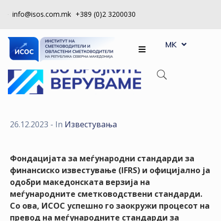
info@isos.com.mk
+389 (0)2 3200030
EN
ЗА
MK
SQ
НАС
РЕГИСТРИ
КПУ
КОНТРОЛА
26.12.2023
- In
Известувања
НА
КВАЛИТЕТ
Фондацијата за меѓународни стандарди за
КАКО
финансиско известување (IFRS)
и официјално ја
ДА
одобри македонската верзија на
СТАНАМ
меѓународните сметководствени стандарди.
ЧЛЕН
Со ова,
ИСОС
успешно го заокружи процесот на
превод на меѓународните стандарди за