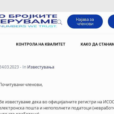
Најава за
членови
КОНТРОЛА НА КВАЛИТЕТ
КАКО ДА СТАНА
24.03.2023
- In
Известувања
Почитувани членови,
Ве известуваме дека во официјалните регистри на ИСОС
електронска пошта и непополнети податоци (невработ