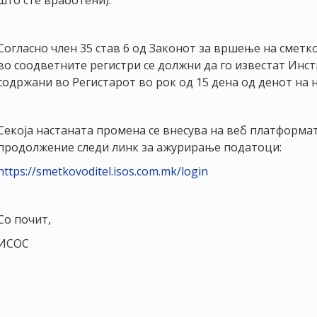
што сте вработени).
Согласно член 35 став 6 од Законот за вршење на смет
во соодветните регистри се должни да го известат Инст
содржани во Регистарот во рок од 15 дена од денот на
Секоја настаната промена се внесува на веб платформа
продолжение следи линк за ажурирање податоци:
https://smetkovoditel.isos.com.mk/login
Со почит,
ИСОС