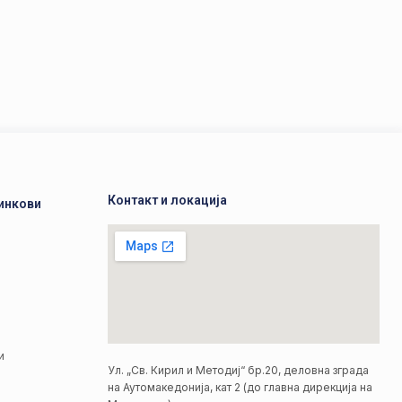
Контакт и локација
инкови
а
а
и
Ул. „Св. Кирил и Методиј“ бр.20, деловна зграда
на Аутомакедонија, кат 2 (до главна дирекција на