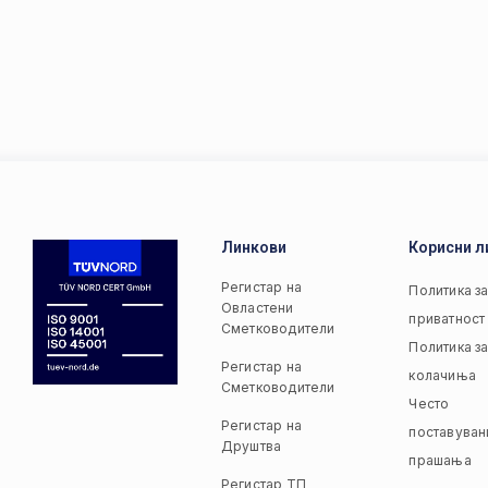
Линкови
Корисни л
Регистар на
Политика з
Овластени
приватност
Сметководители
Политика з
Регистар на
колачиња
Сметководители
Често
Регистар на
поставуван
Друштва
прашања
Регистар ТП