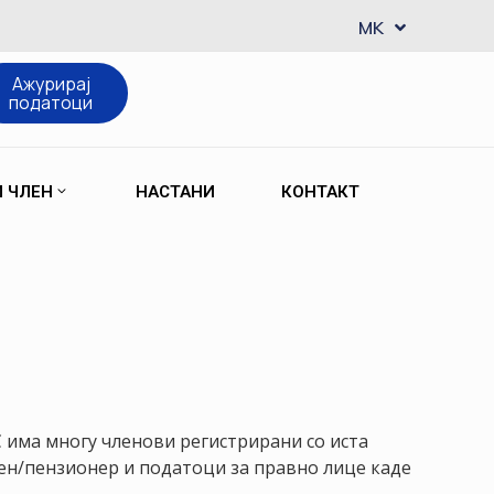
EN
MK
SQ
Ажурирај
податоци
М ЧЛЕН
НАСТАНИ
КОНТАКТ
 има многу членови регистрирани со иста
ен/пензионер и податоци за правно лице каде