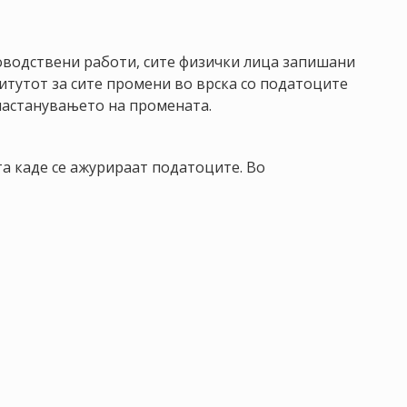
ководствени работи, сите физички лица запишани
итутот за сите промени во врска со податоците
 настанувањето на промената.
та каде се ажурираат податоците. Во