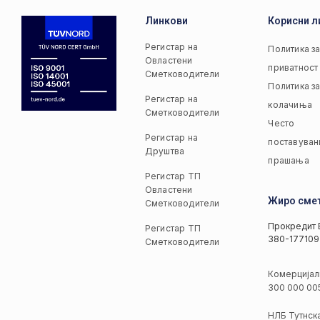
Линкови
Корисни л
Регистар на
Политика з
Овластени
приватност
Сметководители
Политика з
Регистар на
колачиња
Сметководители
Често
Регистар на
поставуван
Друштва
прашања
Регистар ТП
Овластени
Жиро сме
Сметководители
Прокредит 
Регистар ТП
380-177109
Сметководители
Комерцијал
300 000 00
НЛБ Тутнск