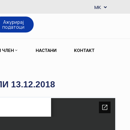
EN
MK
SQ
Ажурирај
податоци
М ЧЛЕН
НАСТАНИ
КОНТАКТ
 13.12.2018