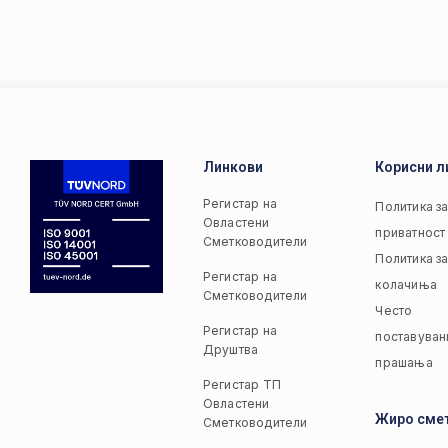
Линкови
Корисни л
Регистар на
Политика з
Овластени
приватност
Сметководители
Политика з
Регистар на
колачиња
Сметководители
Често
Регистар на
поставуван
Друштва
прашања
Регистар ТП
Овластени
Жиро сме
Сметководители