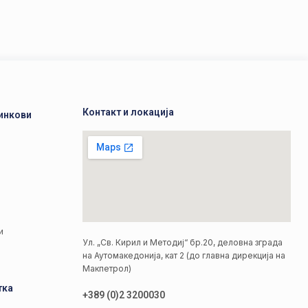
Контакт и локација
инкови
а
а
и
Ул. „Св. Кирил и Методиј“ бр.20, деловна зграда
на Аутомакедонија, кат 2 (до главна дирекција на
Макпетрол)
тка
+389 (0)2 3200030