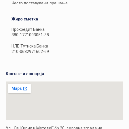
Често поставувани прашања
Жиро сметка
Прокредит Банка
380-1771093051-38
НЛБ Тутнска Банка
210-0682971602-69
Контакт и локација
Ул. „Св. Кирил и Методиј“ бр.20, деловна зграда на