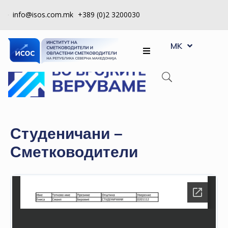
info@isos.com.mk
+389 (0)2 3200030
EN
ЗА
MK
SQ
НАС
РЕГИСТРИ
КПУ
КОНТРОЛА
Студеничани –
НА
Сметководители
КВАЛИТЕТ
КАКО
ДА
СТАНАМ
ЧЛЕН