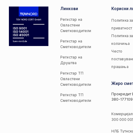
Линкови
Корисни л
Регистар на
Политика з
Овластени
приватност
Сметководители
Политика з
Регистар на
колачиња
Сметководители
Често
Регистар на
поставуван
Друштва
прашања
Регистар ТП
Овластени
Жиро сме
Сметководители
Прокредит 
Регистар ТП
380-177109
Сметководители
Комерцијал
300 000 00
НЛБ Тутнск