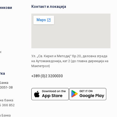
Контакт и локација
инкови
а
а
и
Ул. „Св. Кирил и Методиј“ бр.20, деловна зграда
на Аутомакедонија, кат 2 (до главна дирекција на
Макпетрол)
тка
+389 (0)2 3200030
Банка
3051-38
на банка
5 366 852
а Банка