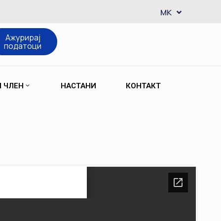
EN
MK
SQ
Ажурирај
податоци
М ЧЛЕН
НАСТАНИ
КОНТАКТ