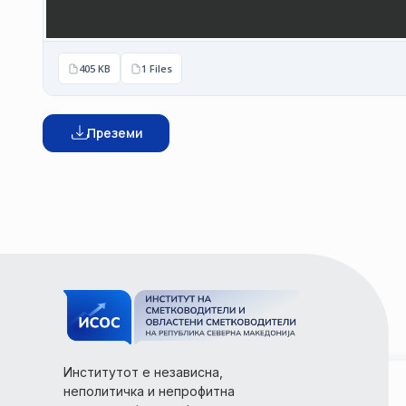
405 KB
1 Files
Преземи
Институтот е независна,
неполитичка и непрофитна