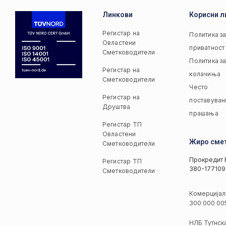
Линкови
Корисни л
Регистар на
Политика з
Овластени
приватност
Сметководители
Политика з
Регистар на
колачиња
Сметководители
Често
Регистар на
поставуван
Друштва
прашања
Регистар ТП
Овластени
Жиро сме
Сметководители
Прокредит 
Регистар ТП
380-177109
Сметководители
Комерцијал
300 000 00
НЛБ Тутнск