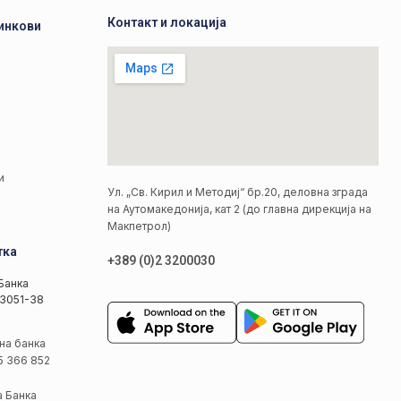
Контакт и локација
инкови
а
а
и
Ул. „Св. Кирил и Методиј“ бр.20, деловна зграда
на Аутомакедонија, кат 2 (до главна дирекција на
Макпетрол)
тка
+389 (0)2 3200030
Банка
3051-38
на банка
5 366 852
а Банка