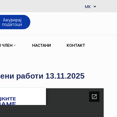
EN
MK
SQ
Ажурирај
податоци
М ЧЛЕН
НАСТАНИ
КОНТАКТ
ни работи 13.11.2025