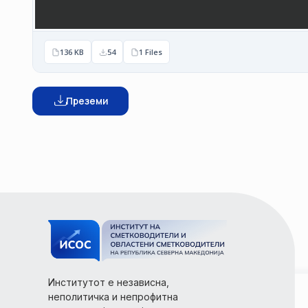
136 KB
54
1 Files
Преземи
Институтот е независна,
неполитичка и непрофитна