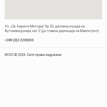
Ул. „Св. Кирил и Методиј“ бр.20, деловна зграда на
Аутомакедонија, кат 2 (до главна дирекција на Макпетрол)
+389 (0)2 3200030
ИСОС © 2026. Сите права задржани.