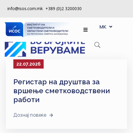
info@isos.com.mk
+389 (0)2 3200030
EN
ЗА
MK
SQ
НАС
РЕГИСТРИ
КПУ
22.07.2026
КОНТРОЛА
Регистар на друштва за
НА
КВАЛИТЕТ
вршење сметководствени
работи
КАКО
ДА
Дознај повеќе
СТАНАМ
ЧЛЕН