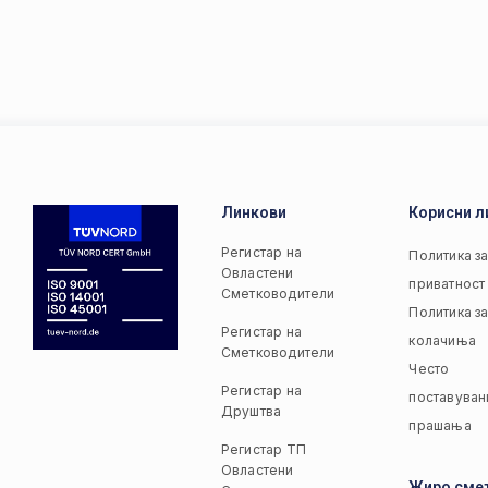
Линкови
Корисни л
Регистар на
Политика з
Овластени
приватност
Сметководители
Политика з
Регистар на
колачиња
Сметководители
Често
Регистар на
поставуван
Друштва
прашања
Регистар ТП
Овластени
Жиро сме