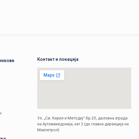
Контакт и локација
инкови
а
а
и
Ул. „Св. Кирил и Методиј“ бр.20, деловна зграда
на Аутомакедонија, кат 2 (до главна дирекција на
Макпетрол)
тка