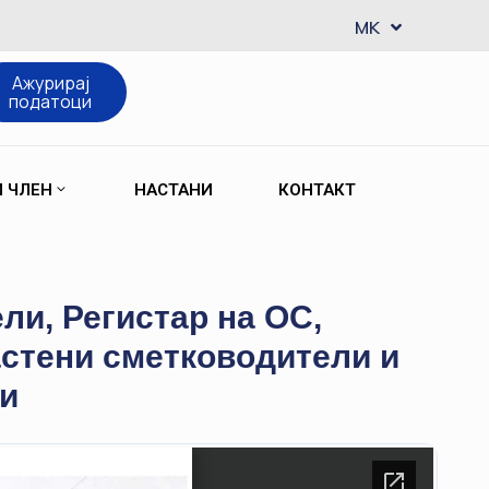
EN
MK
SQ
Ажурирај
податоци
М ЧЛЕН
НАСТАНИ
КОНТАКТ
ли, Регистар на ОС,
астени сметководители и
ти