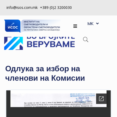
info@isos.com.mk
+389 (0)2 3200030
EN
ЗА
MK
SQ
НАС
РЕГИСТРИ
КПУ
КОНТРОЛА
Одлука за избор на
НА
членови на Комисии
КВАЛИТЕТ
КАКО
ДА
СТАНАМ
ЧЛЕН