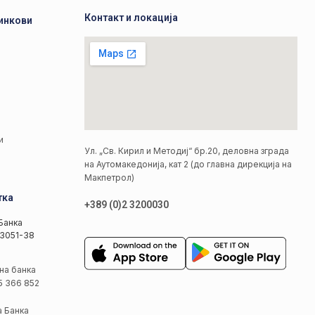
Контакт и локација
инкови
а
а
и
Ул. „Св. Кирил и Методиј“ бр.20, деловна зграда
на Аутомакедонија, кат 2 (до главна дирекција на
Макпетрол)
тка
+389 (0)2 3200030
Банка
3051-38
на банка
5 366 852
а Банка