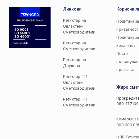
Линкови
Корисни л
Регистар на
Политика з
Овластени
приватност
Сметководители
Политика з
Регистар на
колачиња
Сметководители
Често
Регистар на
поставуван
Друштва
прашања
Регистар ТП
Овластени
Жиро сме
Сметководители
Прокредит 
Регистар ТП
380-177109
Сметководители
Комерцијал
300 000 00
НЛБ Тутнск