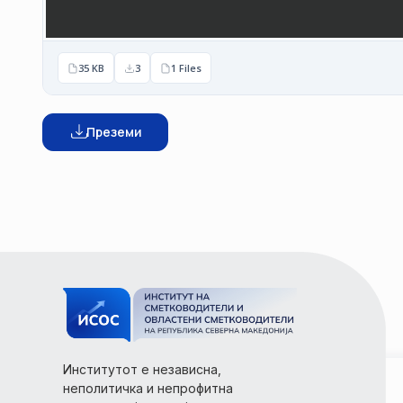
35 KB
3
1 Files
Преземи
Институтот е независна,
неполитичка и непрофитна