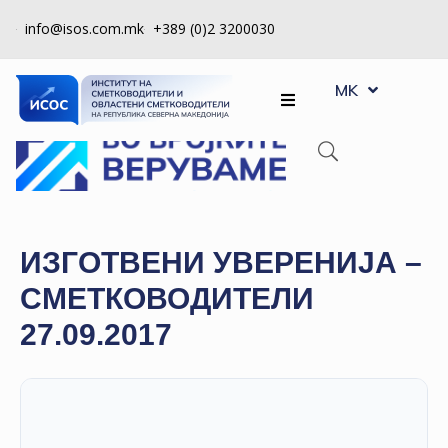
info@isos.com.mk
+389 (0)2 3200030
EN
ЗА
MK
SQ
НАС
РЕГИСТРИ
КПУ
КОНТРОЛА
ИЗГОТВЕНИ УВЕРЕНИЈА –
НА
СМЕТКОВОДИТЕЛИ
КВАЛИТЕТ
27.09.2017
КАКО
ДА
СТАНАМ
ЧЛЕН