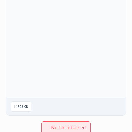
НАСТАНИ
КОНТАКТ
НАЈАВА
ЗА
ЧЛЕНОВИ
АЖУРИРАЈ
ПОДАТОЦИ
598 KB
No file attached