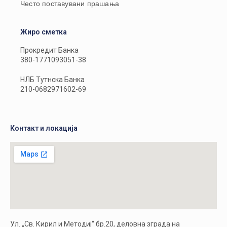
Често поставувани прашања
Жиро сметка
Прокредит Банка
380-1771093051-38
НЛБ Тутнска Банка
210-0682971602-69
Контакт и локација
Ул. „Св. Кирил и Методиј“ бр.20, деловна зграда на