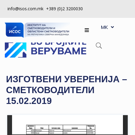
info@isos.com.mk
+389 (0)2 3200030
EN
ЗА
MK
SQ
НАС
РЕГИСТРИ
КПУ
КОНТРОЛА
ИЗГОТВЕНИ УВЕРЕНИЈА –
НА
СМЕТКОВОДИТЕЛИ
КВАЛИТЕТ
15.02.2019
КАКО
ДА
СТАНАМ
ЧЛЕН