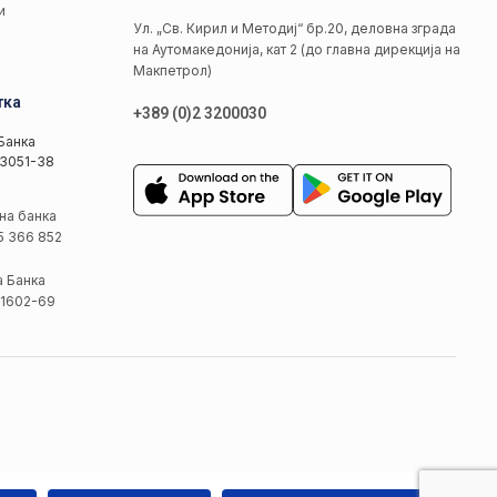
и
Ул. „Св. Кирил и Методиј“ бр.20, деловна зграда
на Аутомакедонија, кат 2 (до главна дирекција на
Макпетрол)
тка
+389 (0)2 3200030
Банка
3051-38
на банка
5 366 852
а Банка
1602-69