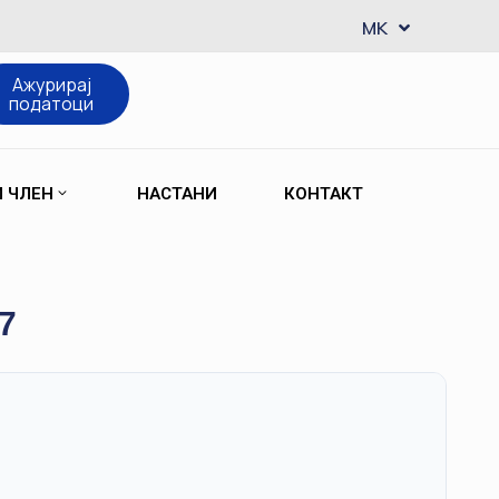
EN
MK
SQ
Ажурирај
податоци
М ЧЛЕН
НАСТАНИ
КОНТАКТ
7