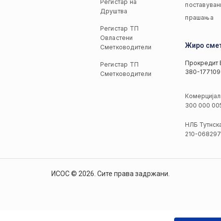
Регистар на
поставуван
Друштва
прашања
Регистар ТП
Овластени
Жиро сме
Сметководители
Прокредит 
Регистар ТП
380-177109
Сметководители
Комерцијал
300 000 00
НЛБ Тутнск
210-068297
ИСОС © 2026. Сите права задржани.