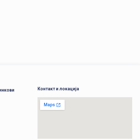
Контакт и локација
инкови
а
а