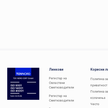
Линкови
Корисни л
Регистар на
Политика з
Овластени
приватност
Сметководители
Политика з
Регистар на
колачиња
Сметководители
Често