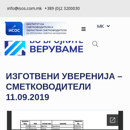
info@isos.com.mk
+389 (0)2 3200030
EN
ЗА
MK
SQ
НАС
РЕГИСТРИ
КПУ
КОНТРОЛА
ИЗГОТВЕНИ УВЕРЕНИЈА –
НА
СМЕТКОВОДИТЕЛИ
КВАЛИТЕТ
11.09.2019
КАКО
ДА
СТАНАМ
ЧЛЕН