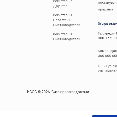
Регистар на
поставуван
Друштва
прашања
Регистар ТП
Овластени
Жиро сме
Сметководители
Прокредит 
Регистар ТП
380-177109
Сметководители
Комерцијал
300 000 00
НЛБ Тутнск
210-068297
ИСОС © 2026. Сите права задржани.