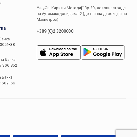
и
Ул. „Св. Кирил и Методиј“ бр.20, деловна зграда
на Аутомакедонија, кат 2 (до главна дирекција на
Макпетрол)
тка
+389 (0)2 3200030
Банка
3051-38
на банка
5 366 852
а Банка
1602-69