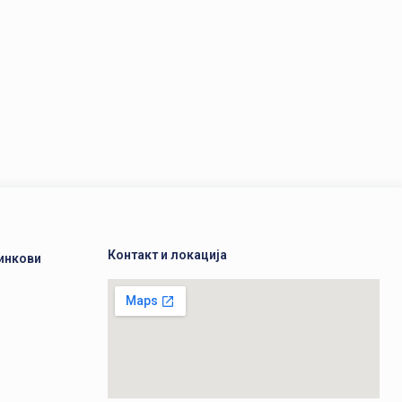
Контакт и локација
инкови
а
а