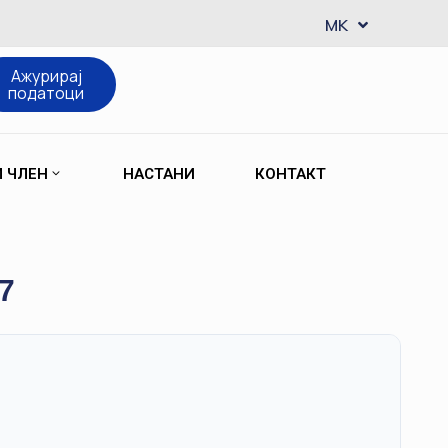
EN
MK
SQ
Ажурирај
податоци
М ЧЛЕН
НАСТАНИ
КОНТАКТ
7