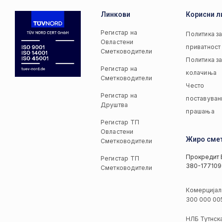
Линкови
Корисни л
Регистар на
Политика з
Овластени
приватност
Сметководители
Политика з
Регистар на
колачиња
Сметководители
Често
Регистар на
поставуван
Друштва
прашања
Регистар ТП
Овластени
Жиро сме
Сметководители
Прокредит 
Регистар ТП
380-177109
Сметководители
Комерцијал
300 000 00
НЛБ Тутнск