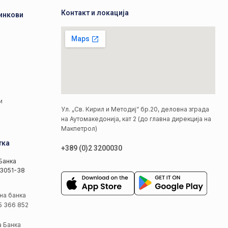
Контакт и локација
инкови
а
а
и
Ул. „Св. Кирил и Методиј“ бр.20, деловна зграда
на Аутомакедонија, кат 2 (до главна дирекција на
Макпетрол)
тка
+389 (0)2 3200030
Банка
3051-38
на банка
5 366 852
а Банка