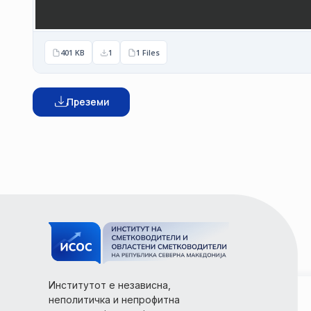
401 KB
1
1 Files
Преземи
Институтот е независна,
неполитичка и непрофитна