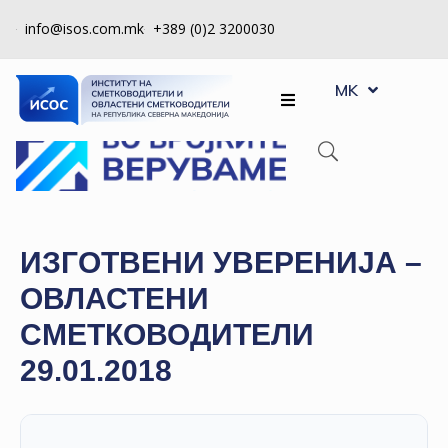
info@isos.com.mk
+389 (0)2 3200030
EN
ЗА
MK
SQ
НАС
РЕГИСТРИ
КПУ
КОНТРОЛА
ИЗГОТВЕНИ УВЕРЕНИЈА –
НА
ОВЛАСТЕНИ
КВАЛИТЕТ
СМЕТКОВОДИТЕЛИ
КАКО
29.01.2018
ДА
СТАНАМ
ЧЛЕН