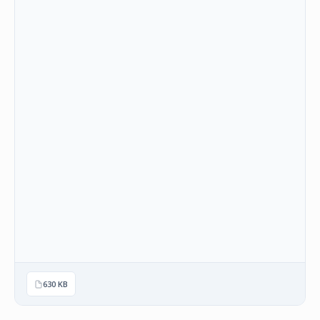
НАСТАНИ
КОНТАКТ
НАЈАВА
ЗА
ЧЛЕНОВИ
АЖУРИРАЈ
ПОДАТОЦИ
630 KB