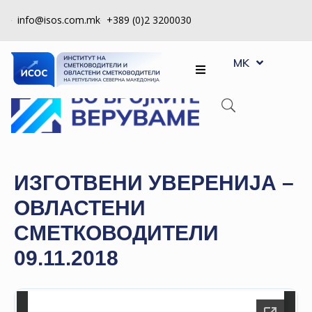
info@isos.com.mk
+389 (0)2 3200030
EN
ЗА
MK
SQ
НАС
РЕГИСТРИ
КПУ
КОНТРОЛА
ИЗГОТВЕНИ УВЕРЕНИЈА –
НА
ОВЛАСТЕНИ
КВАЛИТЕТ
СМЕТКОВОДИТЕЛИ
КАКО
09.11.2018
ДА
СТАНАМ
ЧЛЕН