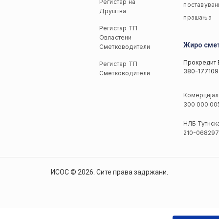
Регистар на
поставуван
Друштва
прашања
Регистар ТП
Овластени
Жиро сме
Сметководители
Прокредит 
Регистар ТП
380-177109
Сметководители
Комерцијал
300 000 00
НЛБ Тутнск
210-068297
ИСОС © 2026. Сите права задржани.