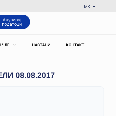
EN
MK
SQ
Ажурирај
податоци
М ЧЛЕН
НАСТАНИ
КОНТАКТ
И 08.08.2017