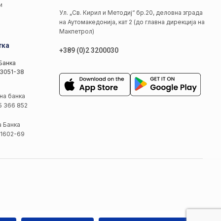
и
Ул. „Св. Кирил и Методиј“ бр.20, деловна зграда
на Аутомакедонија, кат 2 (до главна дирекција на
Макпетрол)
тка
+389 (0)2 3200030
Банка
3051-38
на банка
5 366 852
а Банка
1602-69