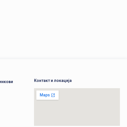
Контакт и локација
инкови
а
а