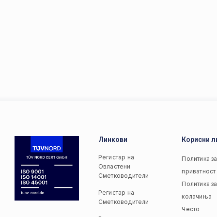
Линкови
Корисни л
Регистар на
Политика з
Овластени
приватност
Сметководители
Политика з
Регистар на
колачиња
Сметководители
Често