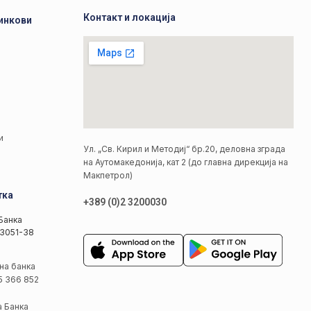
Контакт и локација
инкови
а
а
и
Ул. „Св. Кирил и Методиј“ бр.20, деловна зграда
на Аутомакедонија, кат 2 (до главна дирекција на
Макпетрол)
тка
+389 (0)2 3200030
Банка
3051-38
на банка
5 366 852
а Банка