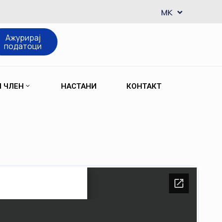
EN
MK
SQ
Ажурирај
податоци
М ЧЛЕН
НАСТАНИ
КОНТАКТ