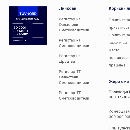
Линкови
Корисни л
Регистар на
Политика з
Овластени
приватност
Сметководители
Политика з
Регистар на
колачиња
Сметководители
Често
Регистар на
поставуван
Друштва
прашања
Регистар ТП
Овластени
Жиро сме
Сметководители
Прокредит 
Регистар ТП
380-177109
Сметководители
Комерцијал
300 000 00
НЛБ Тутнск