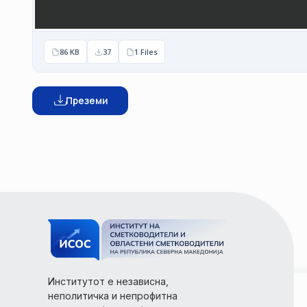
86 KB
37
1 Files
Преземи
Институтот е независна,
неполитичка и непрофитна