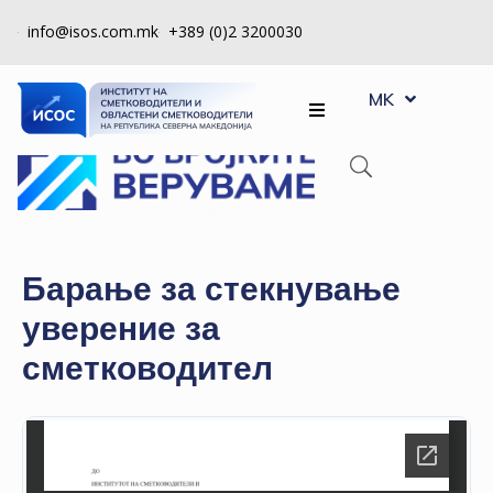
info@isos.com.mk
+389 (0)2 3200030
EN
ЗА
MK
SQ
НАС
РЕГИСТРИ
КПУ
КОНТРОЛА
Барање за стекнување
НА
уверение за
КВАЛИТЕТ
сметководител
КАКО
ДА
СТАНАМ
ЧЛЕН