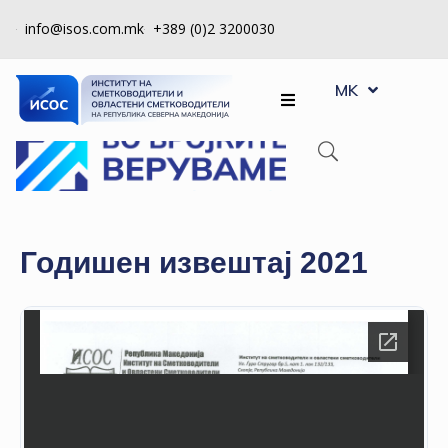
info@isos.com.mk
+389 (0)2 3200030
EN
ЗА
MK
SQ
НАС
РЕГИСТРИ
КПУ
КОНТРОЛА
Годишен извештај 2021
НА
КВАЛИТЕТ
КАКО
ДА
СТАНАМ
ЧЛЕН