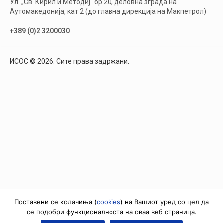
Ул. „Св. Кирил и Методиј“ бр.20, деловна зграда на
Аутомакедонија, кат 2 (до главна дирекција на Макпетрол)
+389 (0)2 3200030
ИСОС © 2026. Сите права задржани.
Поставени се колачиња (
cookies
) на Вашиот уред со цел да
се подобри функционалноста на оваа веб страница.