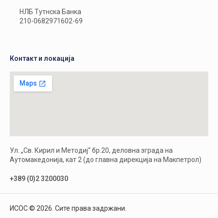
НЛБ Тутнска Банка
210-0682971602-69
Контакт и локација
Ул. „Св. Кирил и Методиј“ бр.20, деловна зграда на
Аутомакедонија, кат 2 (до главна дирекција на Макпетрол)
+389 (0)2 3200030
ИСОС © 2026. Сите права задржани.