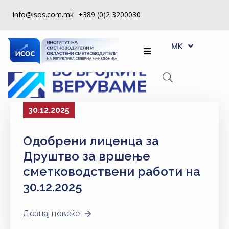
info@isos.com.mk
+389 (0)2 3200030
EN
ЗА
MK
SQ
НАС
РЕГИСТРИ
КПУ
30.12.2025
КОНТРОЛА
Одобрени лиценца за
НА
КВАЛИТЕТ
Друштво за вршење
сметководствени работи на
КАКО
30.12.2025
ДА
СТАНАМ
ЧЛЕН
Дознај повеќе