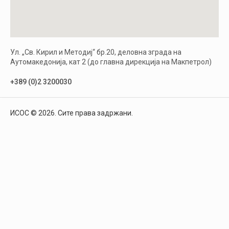
Ул. „Св. Кирил и Методиј“ бр.20, деловна зграда на
Аутомакедонија, кат 2 (до главна дирекција на Макпетрол)
+389 (0)2 3200030
ИСОС © 2026. Сите права задржани.