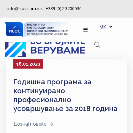
info@isos.com.mk
+389 (0)2 3200030
EN
ЗА
MK
SQ
НАС
РЕГИСТРИ
КПУ
18.01.2023
КОНТРОЛА
Годишна програма за
НА
КВАЛИТЕТ
континуирано
професионално
КАКО
усовршување за 2018 година
ДА
СТАНАМ
ЧЛЕН
Дознај повеќе