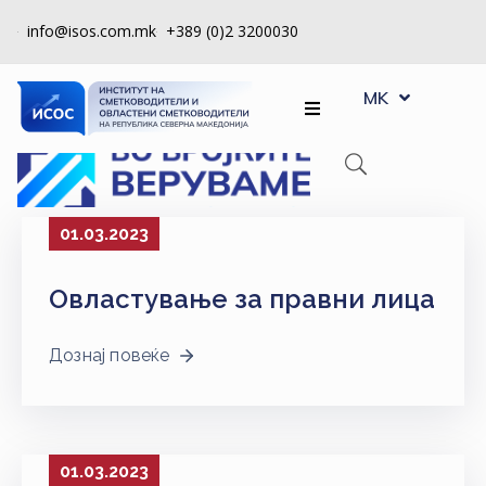
info@isos.com.mk
+389 (0)2 3200030
EN
ЗА
MK
SQ
НАС
РЕГИСТРИ
КПУ
01.03.2023
КОНТРОЛА
Овластување за правни лица
НА
КВАЛИТЕТ
Дознај повеќе
КАКО
ДА
СТАНАМ
ЧЛЕН
01.03.2023