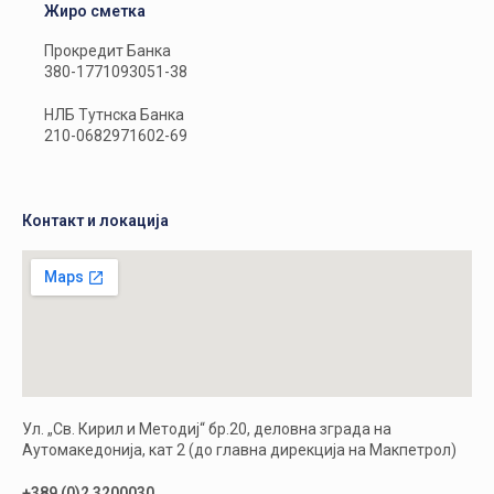
Жиро сметка
Прокредит Банка
380-1771093051-38
НЛБ Тутнска Банка
210-0682971602-69
Контакт и локација
Ул. „Св. Кирил и Методиј“ бр.20, деловна зграда на
Аутомакедонија, кат 2 (до главна дирекција на Макпетрол)
+389 (0)2 3200030