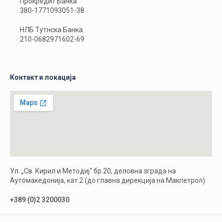
Прокредит Банка
380-1771093051-38
НЛБ Тутнска Банка
210-0682971602-69
Контакт и локација
Ул. „Св. Кирил и Методиј“ бр.20, деловна зграда на
Аутомакедонија, кат 2 (до главна дирекција на Макпетрол)
+389 (0)2 3200030