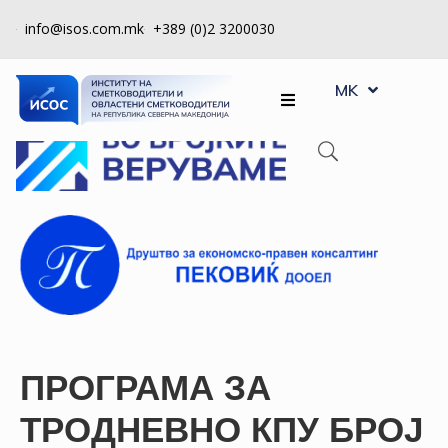
info@isos.com.mk
+389 (0)2 3200030
EN
ЗА
MK
SQ
НАС
РЕГИСТРИ
КПУ
КОНТРОЛА
НА
КВАЛИТЕТ
КАКО
ДА
ПРОГРАМА ЗА
СТАНАМ
ЧЛЕН
ТРОДНЕВНО КПУ БРОЈ