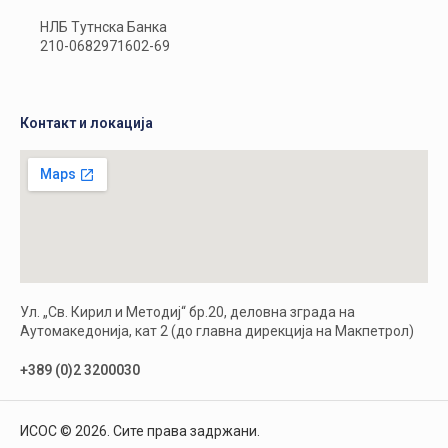
НЛБ Тутнска Банка
210-0682971602-69
Контакт и локација
Ул. „Св. Кирил и Методиј“ бр.20, деловна зграда на
Аутомакедонија, кат 2 (до главна дирекција на Макпетрол)
+389 (0)2 3200030
ИСОС © 2026. Сите права задржани.