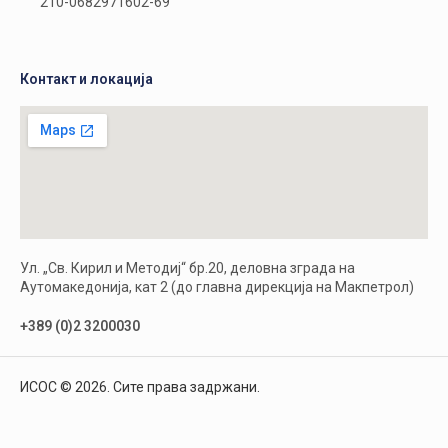
210-0682971602-69
Контакт и локација
Ул. „Св. Кирил и Методиј“ бр.20, деловна зграда на
Аутомакедонија, кат 2 (до главна дирекција на Макпетрол)
+389 (0)2 3200030
ИСОС © 2026. Сите права задржани.