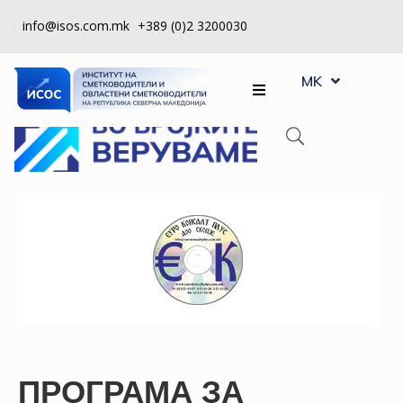
info@isos.com.mk
+389 (0)2 3200030
EN
ЗА
MK
SQ
НАС
РЕГИСТРИ
КПУ
КОНТРОЛА
НА
КВАЛИТЕТ
КАКО
ДА
СТАНАМ
ЧЛЕН
ПРОГРАМА ЗА