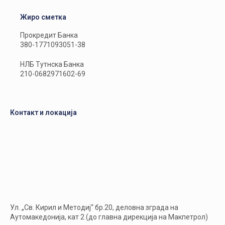
Жиро сметка
Прокредит Банка
380-1771093051-38
НЛБ Тутнска Банка
210-0682971602-69
Контакт и локација
Ул. „Св. Кирил и Методиј“ бр.20, деловна зграда на
Аутомакедонија, кат 2 (до главна дирекција на Макпетрол)