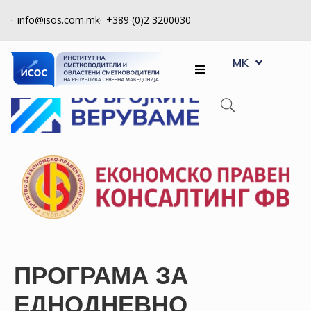
info@isos.com.mk
+389 (0)2 3200030
EN
ЗА
MK
SQ
НАС
РЕГИСТРИ
КПУ
КОНТРОЛА
НА
КВАЛИТЕТ
КАКО
ДА
ПРОГРАМА ЗА
СТАНАМ
ЧЛЕН
ЕДНОДНЕВНО