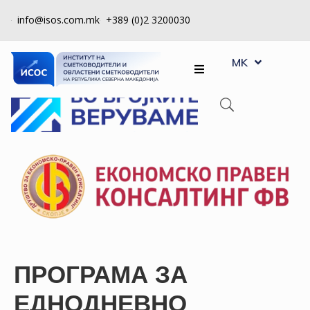
info@isos.com.mk
+389 (0)2 3200030
EN
ЗА
MK
SQ
НАС
РЕГИСТРИ
КПУ
КОНТРОЛА
НА
КВАЛИТЕТ
КАКО
ДА
ПРОГРАМА ЗА
СТАНАМ
ЧЛЕН
ЕДНОДНЕВНО