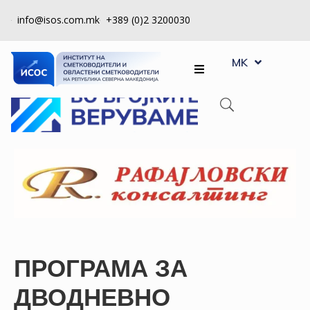
info@isos.com.mk
+389 (0)2 3200030
EN
ЗА
MK
SQ
НАС
РЕГИСТРИ
КПУ
КОНТРОЛА
НА
КВАЛИТЕТ
КАКО
ДА
ПРОГРАМА ЗА
СТАНАМ
ЧЛЕН
ДВОДНЕВНО