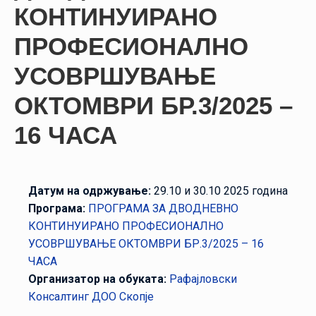
НАСТАНИ
КОНТИНУИРАНО
КОНТАКТ
ПРОФЕСИОНАЛНО
УСОВРШУВАЊЕ
НАЈАВА
ЗА
OКТОМВРИ БР.3/2025 –
ЧЛЕНОВИ
16 ЧАСА
АЖУРИРАЈ
ПОДАТОЦИ
Датум на одржување:
29.10 и 30.10 2025 година
Програма:
ПРОГРАМА ЗА ДВОДНЕВНО
КОНТИНУИРАНО ПРОФЕСИОНАЛНО
УСОВРШУВАЊЕ OКТОМВРИ БР.3/2025 – 16
ЧАСА
Организатор на обуката:
Рафајловски
Консалтинг ДОО Скопје