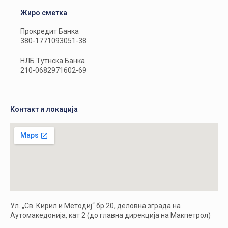
Жиро сметка
Прокредит Банка
380-1771093051-38
НЛБ Тутнска Банка
210-0682971602-69
Контакт и локација
Ул. „Св. Кирил и Методиј“ бр.20, деловна зграда на
Аутомакедонија, кат 2 (до главна дирекција на Макпетрол)