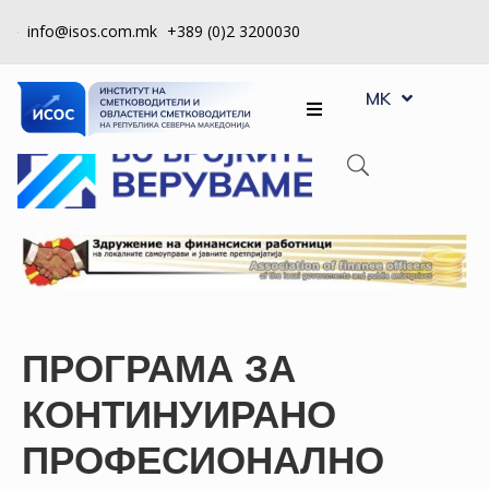
info@isos.com.mk
+389 (0)2 3200030
EN
ЗА
MK
SQ
НАС
РЕГИСТРИ
КПУ
КОНТРОЛА
НА
КВАЛИТЕТ
ПРОГРАМА ЗА
КАКО
ДА
КОНТИНУИРАНО
СТАНАМ
ПРОФЕСИОНАЛНО
ЧЛЕН