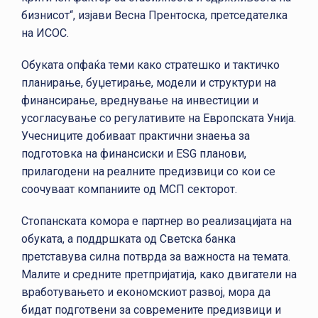
бизнисот“, изјави Весна Прентоска, претседателка
на ИСОС.
Обуката опфаќа теми како стратешко и тактичко
планирање, буџетирање, модели и структури на
финансирање, вреднување на инвестиции и
усогласување со регулативите на Европската Унија.
Учесниците добиваат практични знаења за
подготовка на финансиски и ESG планови,
прилагодени на реалните предизвици со кои се
соочуваат компаниите од МСП секторот.
Стопанската комора е партнер во реализацијата на
обуката, а поддршката од Светска банка
претставува силна потврда за важноста на темата.
Малите и средните претпријатија, како двигатели на
вработувањето и економскиот развој, мора да
бидат подготвени за современите предизвици и