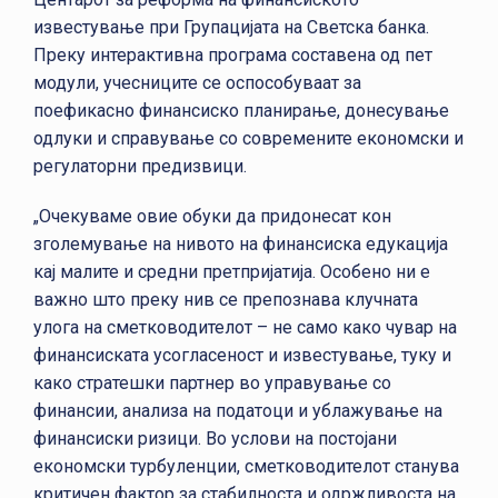
известување при Групацијата на Светска банка.
Преку интерактивна програма составена од пет
модули, учесниците се оспособуваат за
поефикасно финансиско планирање, донесување
одлуки и справување со современите економски и
регулаторни предизвици.
„Очекуваме овие обуки да придонесат кон
зголемување на нивото на финансиска едукација
кај малите и средни претпријатија. Особено ни е
важно што преку нив се препознава клучната
улога на сметководителот – не само како чувар на
финансиската усогласеност и известување, туку и
како стратешки партнер во управување со
финансии, анализа на податоци и ублажување на
финансиски ризици. Во услови на постојани
економски турбуленции, сметководителот станува
критичен фактор за стабилноста и одржливоста на