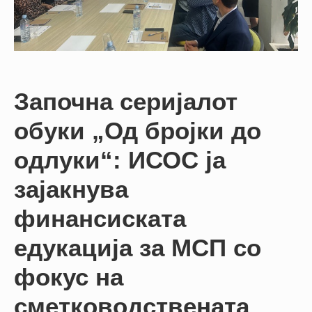
НАСТАНИ
КОНТАКТ
НАЈАВА
ЗА
Започна серијалот
ЧЛЕНОВИ
обуки „Од бројки до
АЖУРИРАЈ
ПОДАТОЦИ
одлуки“: ИСОС ја
зајакнува
финансиската
едукација за МСП со
фокус на
сметководствената