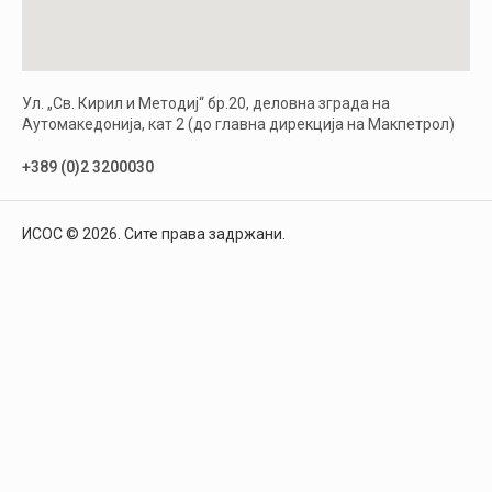
Ул. „Св. Кирил и Методиј“ бр.20, деловна зграда на
Аутомакедонија, кат 2 (до главна дирекција на Макпетрол)
+389 (0)2 3200030
ИСОС © 2026. Сите права задржани.