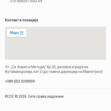
210-0682971602-69
Контакт и локација
Ул. „Св. Кирил и Методиј“ бр.20, деловна зграда на
Аутомакедонија, кат 2 (до главна дирекција на Макпетрол)
+389 (0)2 3200030
ИСОС © 2026. Сите права задржани.