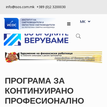
info@isos.com.mk
+389 (0)2 3200030
EN
ЗА
MK
SQ
НАС
РЕГИСТРИ
КПУ
КОНТРОЛА
НА
КВАЛИТЕТ
ПРОГРАМА ЗА
КАКО
ДА
КОНТИНУИРАНО
СТАНАМ
ПРОФЕСИОНАЛНО
ЧЛЕН